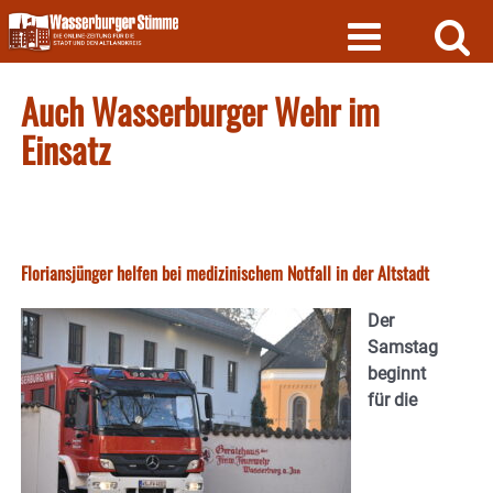
Skip
to
content
Auch Wasserburger Wehr im
Einsatz
Floriansjünger helfen bei medizinischem Notfall in der Altstadt
Der
Samstag
beginnt
für die