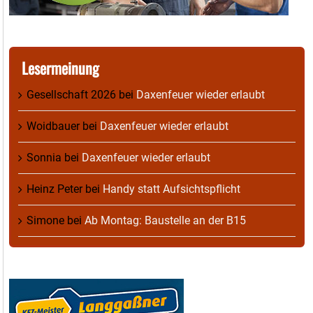
Lesermeinung
Gesellschaft 2026
bei
Daxenfeuer wieder erlaubt
Woidbauer
bei
Daxenfeuer wieder erlaubt
Sonnia
bei
Daxenfeuer wieder erlaubt
Heinz Peter
bei
Handy statt Aufsichtspflicht
Simone
bei
Ab Montag: Baustelle an der B15