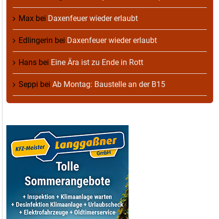
Max
bei
Daxenfeuer wieder erlaubt
Edlingerin
bei
Daxenfeuer wieder erlaubt
Hans
bei
Eine Ära ist zu Ende in Rott
Seppi
bei
Ab Montag: Baustelle an der B15