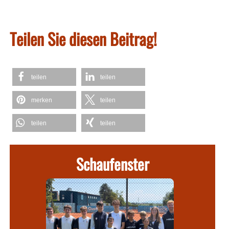
Teilen Sie diesen Beitrag!
teilen
teilen
merken
teilen
teilen
teilen
Schaufenster