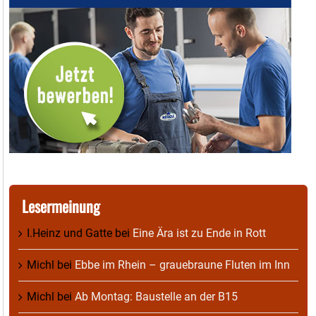
Lesermeinung
I.Heinz und Gatte
bei
Eine Ära ist zu Ende in Rott
Michl
bei
Ebbe im Rhein – grauebraune Fluten im Inn
Michl
bei
Ab Montag: Baustelle an der B15