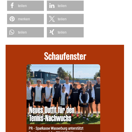
teilen
teilen
merken
teilen
teilen
teilen
Schaufenster