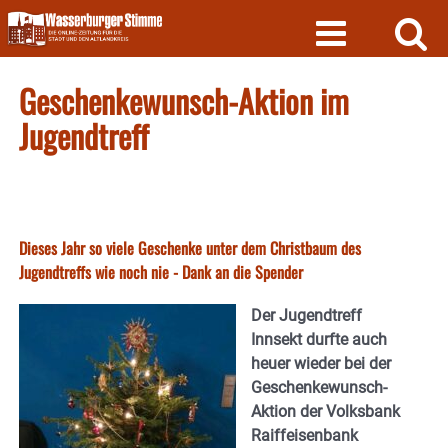
Skip
to
content
Geschenkewunsch-Aktion im
Jugendtreff
Dieses Jahr so viele Geschenke unter dem Christbaum des
Jugendtreffs wie noch nie - Dank an die Spender
Der Jugendtreff
Innsekt durfte auch
heuer wieder bei der
Geschenkewunsch-
Aktion der Volksbank
Raiffeisenbank