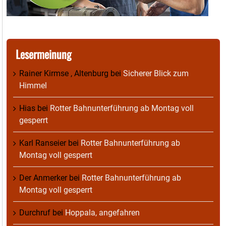
Lesermeinung
Rainer Kirmse , Altenburg
bei
Sicherer Blick zum
Himmel
Hias
bei
Rotter Bahnunterführung ab Montag voll
gesperrt
Karl Ranseier
bei
Rotter Bahnunterführung ab
Montag voll gesperrt
Der Anmerker
bei
Rotter Bahnunterführung ab
Montag voll gesperrt
Durchruf
bei
Hoppala, angefahren