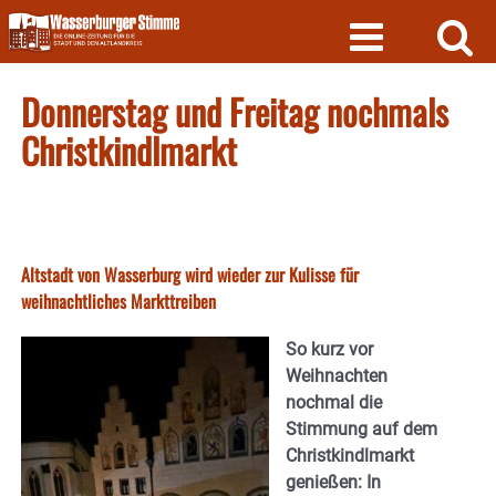
Skip
to
content
Donnerstag und Freitag nochmals
Christkindlmarkt
Altstadt von Wasserburg wird wieder zur Kulisse für
weihnachtliches Markttreiben
So kurz vor
Weihnachten
nochmal die
Stimmung auf dem
Christkindlmarkt
genießen: In