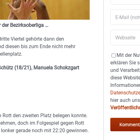
 der Bezirksoberliga …
itte Viertel gehörte dann den
nd diesen bis zum Ende nicht mehr
llenplatz.
Mit der Nu
erklären Sie 
 Schütz (18/21), Manuela Schokzgart
und Verarbeit
diese Website
Informationen
Datenschutze
hier auch un
Veröffentlic
n Rott den zweiten Platz belegen konnte.
ehmen, doch im Folgespiel gegen Rott
p Ionker gerade noch mit 22:20 gewinnen.