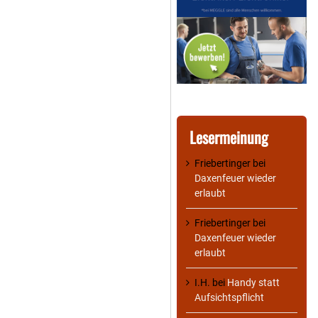
Lesermeinung
Friebertinger
bei
Daxenfeuer wieder
erlaubt
Friebertinger
bei
Daxenfeuer wieder
erlaubt
I.H.
bei
Handy statt
Aufsichtspflicht