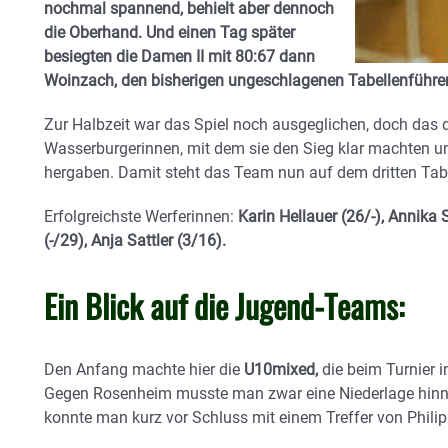
nochmal spannend, behielt aber dennoch
die Oberhand. Und einen Tag später
besiegten die Damen II mit 80:67 dann
Woinzach, den bisherigen ungeschlagenen Tabellenführer
Zur Halbzeit war das Spiel noch ausgeglichen, doch das dr
Wasserburgerinnen, mit dem sie den Sieg klar machten u
hergaben. Damit steht das Team nun auf dem dritten Tabe
Erfolgreichste Werferinnen:
Karin Hellauer (26/-), Annika
(-/29), Anja Sattler (3/16).
Ein Blick auf die Jugend-Teams:
Den Anfang machte hier die
U10mixed,
die beim Turnier i
Gegen Rosenheim musste man zwar eine Niederlage hinn
konnte man kurz vor Schluss mit einem Treffer von Phili