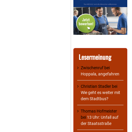
Lesermeinung
Zwischenruf
bei
Hoppala, angefahren
Christian Stadler
bei
Wie geht es weiter mit
dem Stadtbus?
Thomas Hofmeister
bei
13 Uhr: Unfall auf
der Staatsstraße