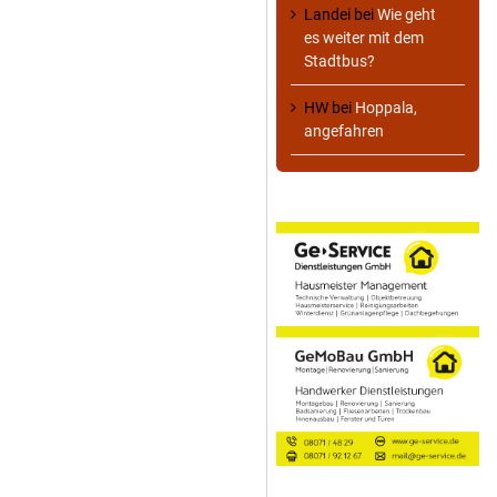
Landei
bei
Wie geht
es weiter mit dem
Stadtbus?
HW
bei
Hoppala,
angefahren