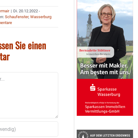
ermair
|
Di. 20.12.2022 -
en:
Schaufenster
,
Wasserburg
entare
ssen Sie einen
tar