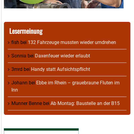
Lesermeinung
fish
bei
132 Fahrzeuge mussten wieder umdrehen
Sonnia
bei
Daxenfeuer wieder erlaubt
3mrd
bei
Handy statt Aufsichtspflicht
Johann
bei
Ebbe im Rhein – grauebraune Fluten im
Inn
Munner Benne
bei
Ab Montag: Baustelle an der B15