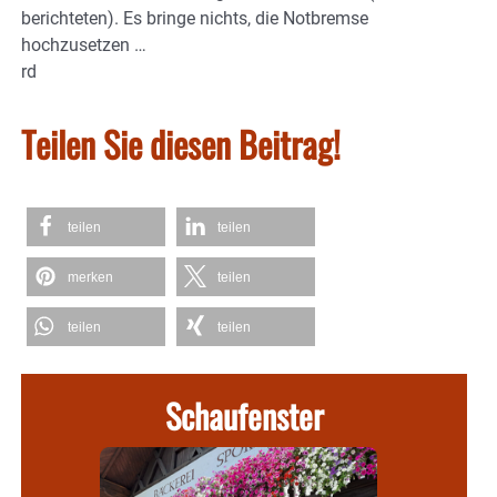
berichteten). Es bringe nichts, die Notbremse
hochzusetzen …
rd
Teilen Sie diesen Beitrag!
teilen
teilen
merken
teilen
teilen
teilen
Schaufenster