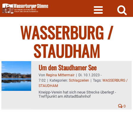
Skip
to
content
WASSERBURG /
STAUDHAM
Um den Staudhamer See
Von
Regina Mittermair
|
Di. 10.1.2023 -
7:02
|
Kategorien:
Schlagzeilen
|
Tags:
WASSERBURG /
STAUDHAM
Kneipp-Verein hat sich neue Strecke überlegt -
Treffpunkt am Altstadtbahnhof
0