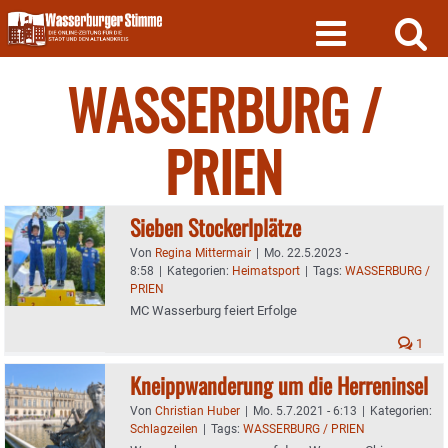
Skip
to
content
WASSERBURG /
PRIEN
Sieben Stockerlplätze
Von
Regina Mittermair
|
Mo. 22.5.2023 -
8:58
|
Kategorien:
Heimatsport
|
Tags:
WASSERBURG /
PRIEN
MC Wasserburg feiert Erfolge
1
Kneippwanderung um die Herreninsel
Von
Christian Huber
|
Mo. 5.7.2021 - 6:13
|
Kategorien:
Schlagzeilen
|
Tags:
WASSERBURG / PRIEN