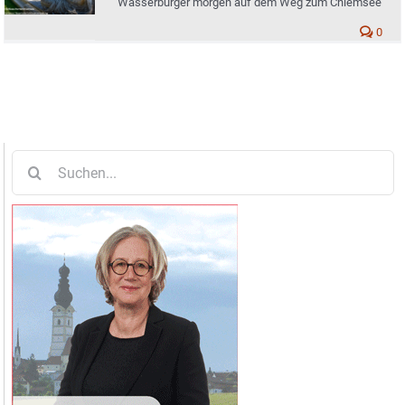
Wasserburger morgen auf dem Weg zum Chiemsee
0
Suche
nach: