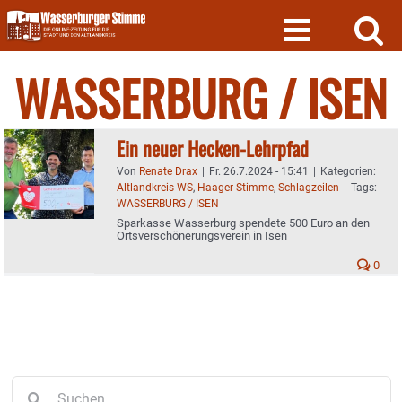
Skip
to
content
WASSERBURG / ISEN
Ein neuer Hecken-Lehrpfad
Von
Renate Drax
|
Fr. 26.7.2024 - 15:41
|
Kategorien:
Altlandkreis WS
,
Haager-Stimme
,
Schlagzeilen
|
Tags:
WASSERBURG / ISEN
Sparkasse Wasserburg spendete 500 Euro an den
Ortsverschönerungsverein in Isen
0
Suche