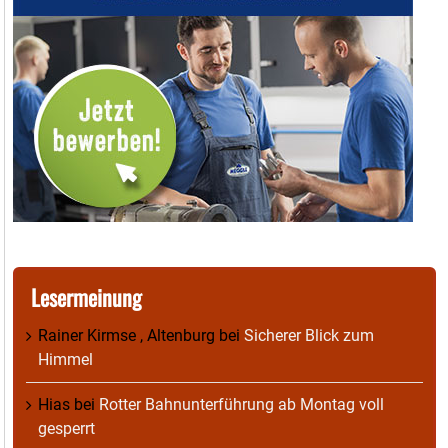
Lesermeinung
Rainer Kirmse , Altenburg
bei
Sicherer Blick zum
Himmel
Hias
bei
Rotter Bahnunterführung ab Montag voll
gesperrt