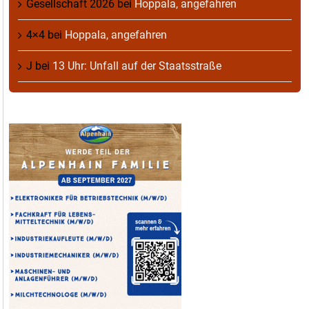
Gesellschaft 2026
bei
Hoppala, angefahren
4×4
bei
Hoppala, angefahren
J
bei
13 Uhr: Unfall auf der Staatsstraße