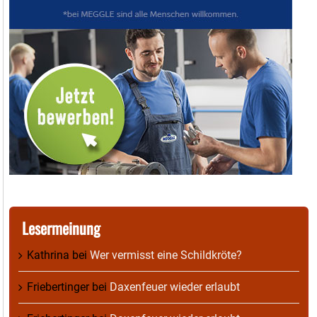
Lesermeinung
Kathrina
bei
Wer vermisst eine Schildkröte?
Friebertinger
bei
Daxenfeuer wieder erlaubt