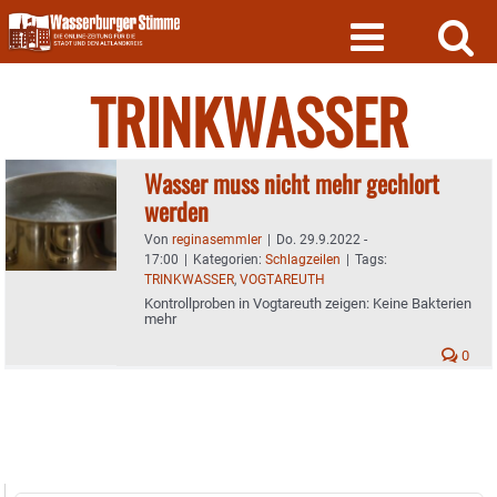
Skip
to
content
TRINKWASSER
Wasser muss nicht mehr gechlort
werden
Von
reginasemmler
|
Do. 29.9.2022 -
17:00
|
Kategorien:
Schlagzeilen
|
Tags:
TRINKWASSER
,
VOGTAREUTH
Kontrollproben in Vogtareuth zeigen: Keine Bakterien
mehr
0