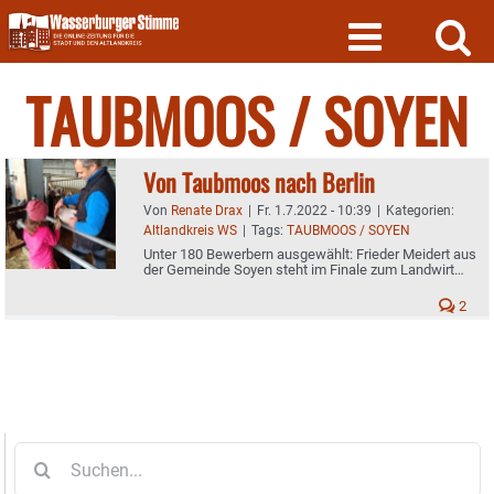
Skip
to
content
TAUBMOOS / SOYEN
Von Taubmoos nach Berlin
Von
Renate Drax
|
Fr. 1.7.2022 - 10:39
|
Kategorien:
Altlandkreis WS
|
Tags:
TAUBMOOS / SOYEN
Unter 180 Bewerbern ausgewählt: Frieder Meidert aus
der Gemeinde Soyen steht im Finale zum Landwirt
des Jahres
2
Suche
nach: