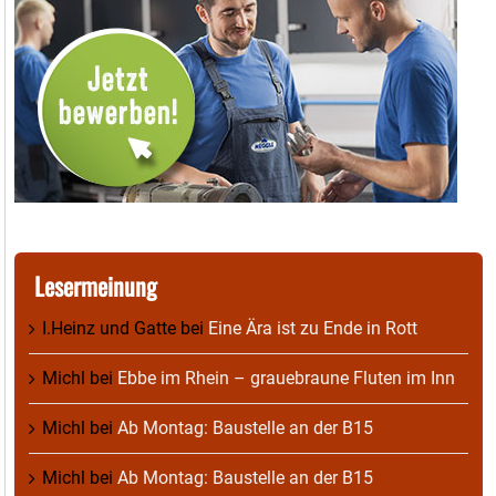
Lesermeinung
I.Heinz und Gatte
bei
Eine Ära ist zu Ende in Rott
Michl
bei
Ebbe im Rhein – grauebraune Fluten im Inn
Michl
bei
Ab Montag: Baustelle an der B15
Michl
bei
Ab Montag: Baustelle an der B15