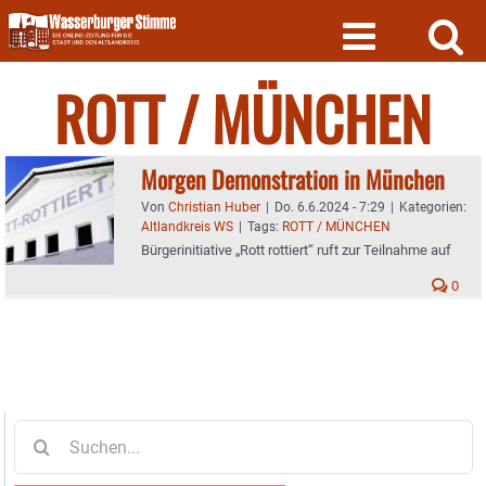
Skip
to
content
ROTT / MÜNCHEN
Morgen Demonstration in München
Von
Christian Huber
|
Do. 6.6.2024 - 7:29
|
Kategorien:
Altlandkreis WS
|
Tags:
ROTT / MÜNCHEN
Bürgerinitiative „Rott rottiert“ ruft zur Teilnahme auf
0
Suche
nach: