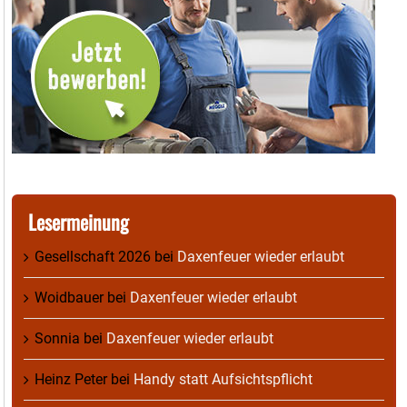
Lesermeinung
Gesellschaft 2026
bei
Daxenfeuer wieder erlaubt
Woidbauer
bei
Daxenfeuer wieder erlaubt
Sonnia
bei
Daxenfeuer wieder erlaubt
Heinz Peter
bei
Handy statt Aufsichtspflicht