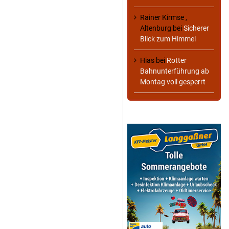
Rainer Kirmse ,
Altenburg
bei
Sicherer
Blick zum Himmel
Hias
bei
Rotter
Bahnunterführung ab
Montag voll gesperrt