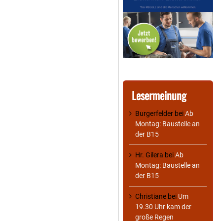
Lesermeinung
Burgerfelder
bei
Ab
Montag: Baustelle an
der B15
Hr. Gilera
bei
Ab
Montag: Baustelle an
der B15
Christiane
bei
Um
19.30 Uhr kam der
große Regen