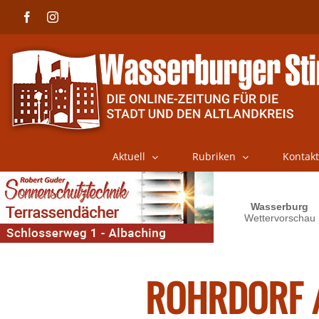
Skip
Facebook
Instagram
to
content
Aktuell
Rubriken
Kontakt
ROHRDORF /