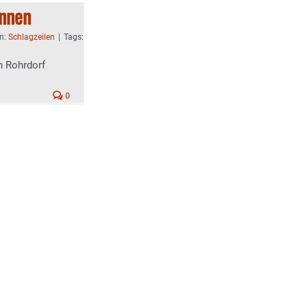
önnen
en:
Schlagzeilen
|
Tags:
n Rohrdorf
0