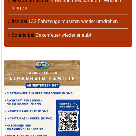
Nostradamus
bei
Einwohnermeldeamt drei Wochen
lang zu
fish
bei
132 Fahrzeuge mussten wieder umdrehen
Sonnia
bei
Daxenfeuer wieder erlaubt