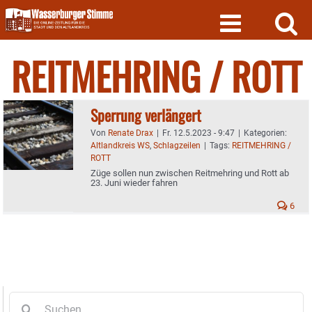
Skip
to
content
REITMEHRING / ROTT
Sperrung verlängert
Von
Renate Drax
|
Fr. 12.5.2023 - 9:47
|
Kategorien:
Altlandkreis WS
,
Schlagzeilen
|
Tags:
REITMEHRING /
ROTT
Züge sollen nun zwischen Reitmehring und Rott ab
23. Juni wieder fahren
6
Suche