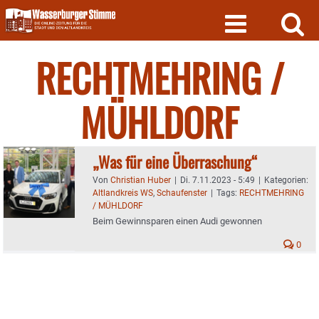
Skip
to
content
RECHTMEHRING /
MÜHLDORF
„Was für eine Überraschung“
Von
Christian Huber
|
Di. 7.11.2023 - 5:49
|
Kategorien:
Altlandkreis WS
,
Schaufenster
|
Tags:
RECHTMEHRING
/ MÜHLDORF
Beim Gewinnsparen einen Audi gewonnen
0