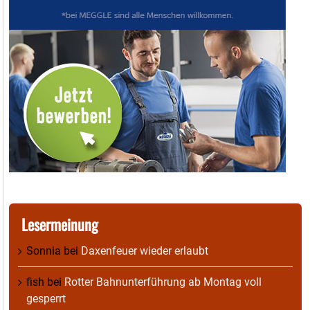
Lesermeinung
Sonnia
bei
Daxenfeuer wieder erlaubt
fish
bei
Rotter Bahnunterführung ab Montag voll
gesperrt