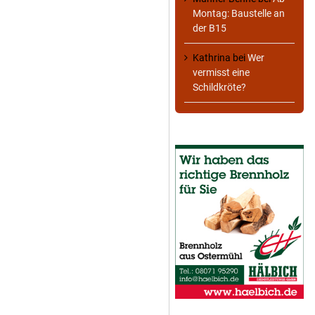
Montag: Baustelle an
der B15
Kathrina
bei
Wer
vermisst eine
Schildkröte?