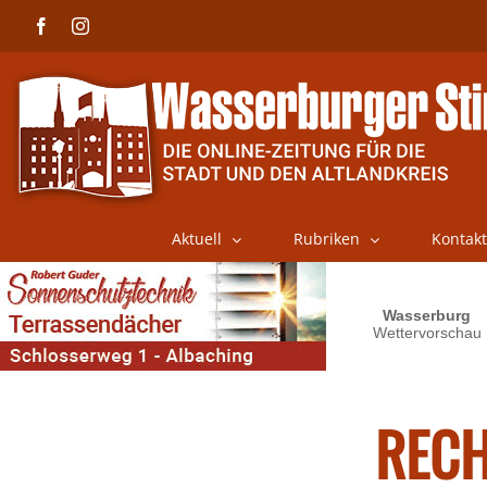
Skip
Facebook
Instagram
to
content
Aktuell
Rubriken
Kontakt
RECH