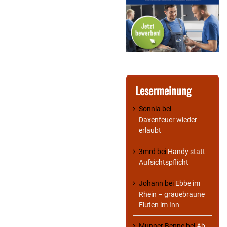
Lesermeinung
Sonnia
bei
Daxenfeuer wieder
erlaubt
3mrd
bei
Handy statt
Aufsichtspflicht
Johann
bei
Ebbe im
Rhein – grauebraune
Fluten im Inn
Munner Benne
bei
Ab