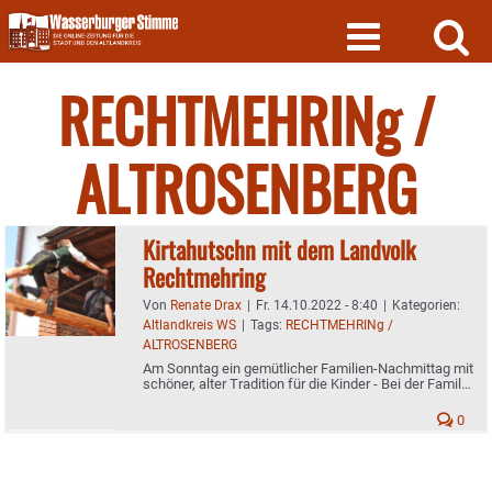
Skip
to
content
RECHTMEHRINg /
ALTROSENBERG
Kirtahutschn mit dem Landvolk
Rechtmehring
Von
Renate Drax
|
Fr. 14.10.2022 - 8:40
|
Kategorien:
Altlandkreis WS
|
Tags:
RECHTMEHRINg /
ALTROSENBERG
Am Sonntag ein gemütlicher Familien-Nachmittag mit
schöner, alter Tradition für die Kinder - Bei der Familie
Empl in Altrosenberg
0