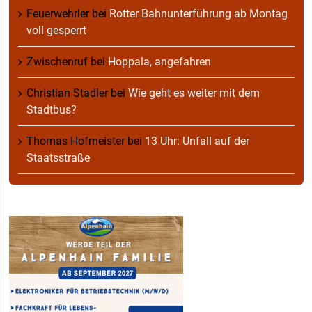
Feuerwehrler
bei
Rotter Bahnunterführung ab Montag
voll gesperrt
Zwischenruf
bei
Hoppala, angefahren
Christian Stadler
bei
Wie geht es weiter mit dem
Stadtbus?
Thomas Hofmeister
bei
13 Uhr: Unfall auf der
Staatsstraße