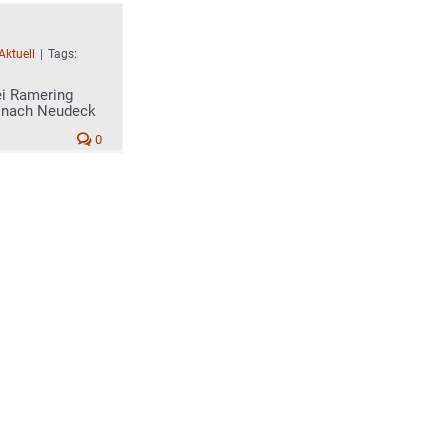
Aktuell
|
Tags:
ei Ramering
k nach Neudeck
0