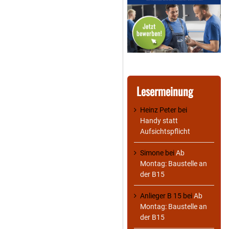
Lesermeinung
Heinz Peter
bei
Handy statt
Aufsichtspflicht
Simone
bei
Ab
Montag: Baustelle an
der B15
Anlieger B 15
bei
Ab
Montag: Baustelle an
der B15