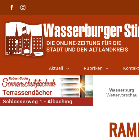
Skip
Facebook
Instagram
to
content
Aktuell
Rubriken
Kontakt
RAME