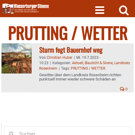
Skip
to
content
PRUTTING / WETTER
Sturm fegt Bauernhof weg
Von
Christian Huber
|
Mi. 19.7.2023 -
10:23
|
Kategorien:
Aktuell
,
Blaulicht & Sirene
,
Landkreis
Rosenheim
|
Tags:
PRUTTING / WETTER
Gewitter über dem Landkreis Rosenheim richten
punktuell immer wieder schwere Schäden an
0
Suche