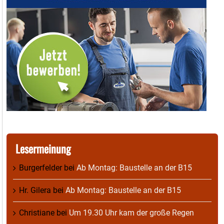
Lesermeinung
Burgerfelder
bei
Ab Montag: Baustelle an der B15
Hr. Gilera
bei
Ab Montag: Baustelle an der B15
Christiane
bei
Um 19.30 Uhr kam der große Regen