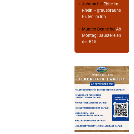
Johann
bei
Ebbe im
Rhein – grauebraune
Fluten im Inn
Munner Benne
bei
Ab
Montag: Baustelle an
der B15