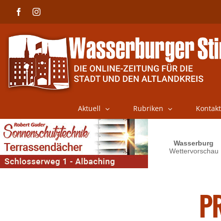
Skip
Facebook
Instagram
to
content
Aktuell
Rubriken
Kontakt
P