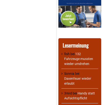
Lesermeinung
fish
bei
132
Fahrzeuge mussten
wieder umdrehen
Sonnia
bei
Daxenfeuer wieder
erlaubt
3mrd
bei
Handy statt
Aufsichtspflicht