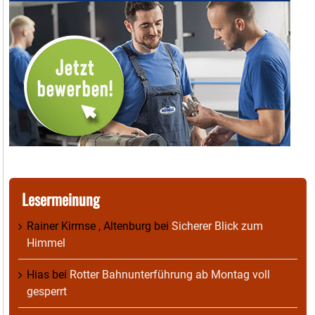
Lesermeinung
Rainer Kirmse , Altenburg
bei
Sicherer Blick zum
Himmel
Hias
bei
Rotter Bahnunterführung ab Montag voll
gesperrt