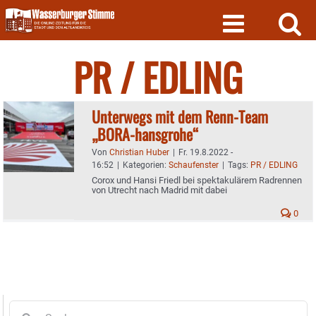
Skip
to
content
PR / EDLING
Unterwegs mit dem Renn-Team
„BORA-hansgrohe“
Von
Christian Huber
|
Fr. 19.8.2022 -
16:52
|
Kategorien:
Schaufenster
|
Tags:
PR / EDLING
Corox und Hansi Friedl bei spektakulärem Radrennen
von Utrecht nach Madrid mit dabei
0
Suche