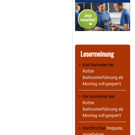
Lesermeinung
Karl Ranseier
bei
Rotter
Bahnunterführung ab
Montag voll gesperrt
Der Anmerker
bei
Rotter
Bahnunterführung ab
Montag voll gesperrt
Durchruf
bei
Hoppala,
angefahren