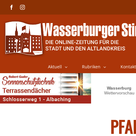
Skip
Facebook
Instagram
to
content
Aktuell
Rubriken
Kontakt
PFA