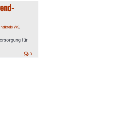
gend-
andkreis WS
,
ersorgung für
0