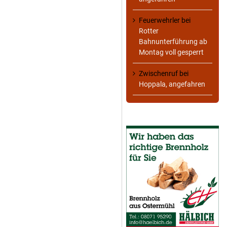
Feuerwehrler
bei
Rotter
Bahnunterführung ab
Montag voll gesperrt
Zwischenruf
bei
Hoppala, angefahren