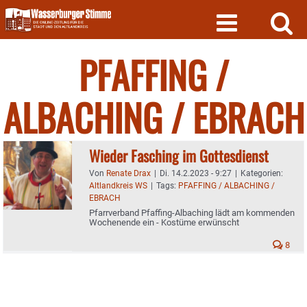
Skip
to
content
PFAFFING /
ALBACHING / EBRACH
Wieder Fasching im Gottesdienst
Von
Renate Drax
|
Di. 14.2.2023 - 9:27
|
Kategorien:
Altlandkreis WS
|
Tags:
PFAFFING / ALBACHING /
EBRACH
Pfarrverband Pfaffing-Albaching lädt am kommenden
Wochenende ein - Kostüme erwünscht
8