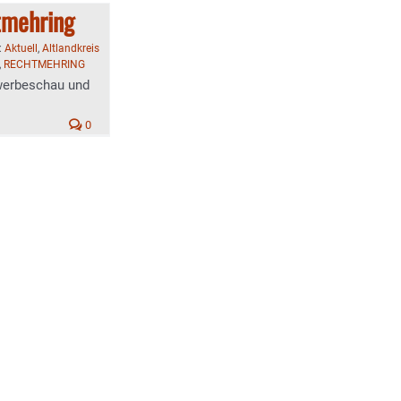
htmehring
:
Aktuell
,
Altlandkreis
,
RECHTMEHRING
werbeschau und
0