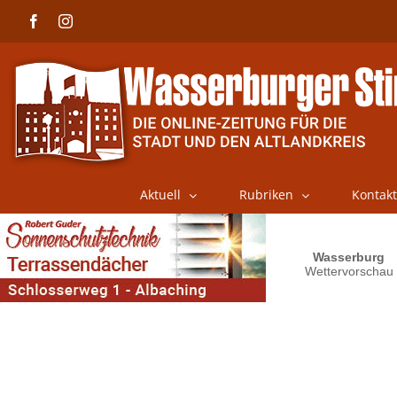
Skip
Facebook
Instagram
to
content
Aktuell
Rubriken
Kontakt