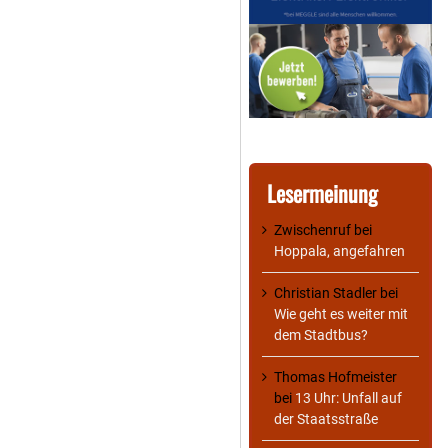
Lesermeinung
Zwischenruf
bei
Hoppala, angefahren
Christian Stadler
bei
Wie geht es weiter mit
dem Stadtbus?
Thomas Hofmeister
bei
13 Uhr: Unfall auf
der Staatsstraße