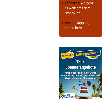
Landei
bei
Wie geht
es weiter mit dem
Stadtbus?
HW
bei
Hoppala,
angefahren