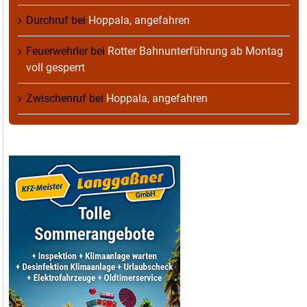
Durchruf
bei
Hoppala, angefahren
Feuerwehrler
bei
Rotter Bahnunterführung ab Montag
voll gesperrt
Zwischenruf
bei
Hoppala, angefahren