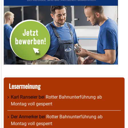
Lesermeinung
Karl Ranseier
bei
Rotter Bahnunterführung ab
Montag voll gesperrt
Der Anmerker
bei
Rotter Bahnunterführung ab
Montag voll gesperrt