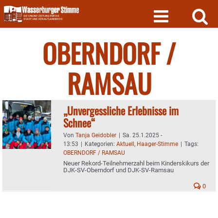
Skip
to
content
OBERNDORF /
RAMSAU
„Unvergessliche Erlebnisse im
Schnee“
Von
Tanja Geidobler
|
Sa. 25.1.2025 -
13:53
|
Kategorien:
Aktuell
,
Haager-Stimme
|
Tags:
OBERNDORF / RAMSAU
Neuer Rekord-Teilnehmerzahl beim Kinderskikurs der
DJK-SV-Oberndorf und DJK-SV-Ramsau
0