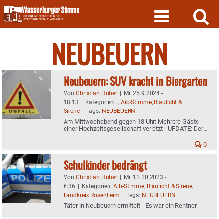
Skip
to
content
NEUBEUERN
Neubeuern: SUV kracht in Biergarten
Von
Christian Huber
|
Mi. 25.9.2024 -
18:13
|
Kategorien:
.
,
Aib-Stimme
,
Blaulicht &
Sirene
|
Tags:
NEUBEUERN
Am Mittwochabend gegen 18 Uhr: Mehrere Gäste
einer Hochzeitsgesellschaft verletzt - UPDATE: Der
Polizeibericht
0
Schulkinder bedrängt
Von
Christian Huber
|
Mi. 11.10.2023 -
6:36
|
Kategorien:
Aib-Stimme
,
Blaulicht & Sirene
,
Landkreis Rosenheim
|
Tags:
NEUBEUERN
Täter in Neubeuern ermittelt - Es war ein Rentner