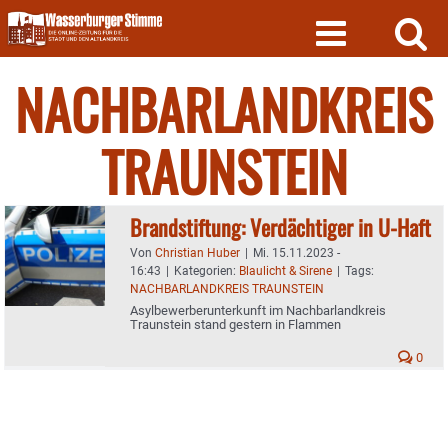
Skip
to
content
NACHBARLANDKREIS
TRAUNSTEIN
Brandstiftung: Verdächtiger in U-Haft
Von
Christian Huber
|
Mi. 15.11.2023 -
16:43
|
Kategorien:
Blaulicht & Sirene
|
Tags:
NACHBARLANDKREIS TRAUNSTEIN
Asylbewerberunterkunft im Nachbarlandkreis
Traunstein stand gestern in Flammen
0