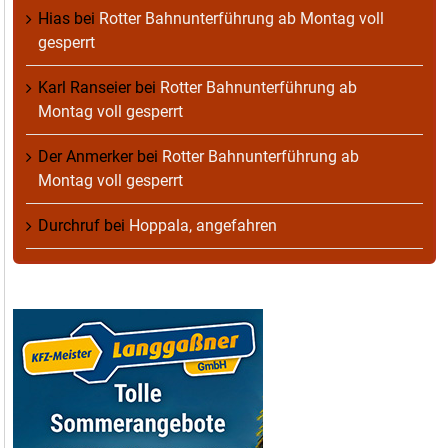
Hias
bei
Rotter Bahnunterführung ab Montag voll
gesperrt
Karl Ranseier
bei
Rotter Bahnunterführung ab
Montag voll gesperrt
Der Anmerker
bei
Rotter Bahnunterführung ab
Montag voll gesperrt
Durchruf
bei
Hoppala, angefahren