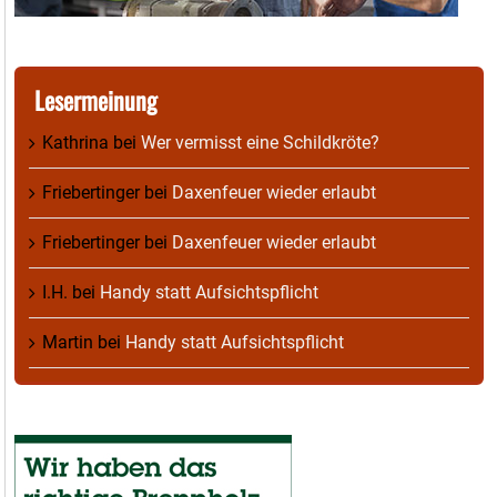
Lesermeinung
Kathrina
bei
Wer vermisst eine Schildkröte?
Friebertinger
bei
Daxenfeuer wieder erlaubt
Friebertinger
bei
Daxenfeuer wieder erlaubt
I.H.
bei
Handy statt Aufsichtspflicht
Martin
bei
Handy statt Aufsichtspflicht