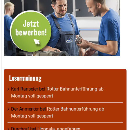
Lesermeinung
Karl Ranseier
bei
Rotter Bahnunterführung ab
Montag voll gesperrt
Der Anmerker
bei
Rotter Bahnunterführung ab
Montag voll gesperrt
Durchruf
bei
Hoppala, angefahren