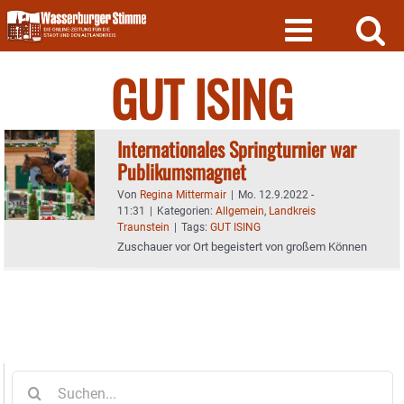
Skip
to
content
GUT ISING
Internationales Springturnier war
Publikumsmagnet
Von
Regina Mittermair
|
Mo. 12.9.2022 -
11:31
|
Kategorien:
Allgemein
,
Landkreis
Traunstein
|
Tags:
GUT ISING
Zuschauer vor Ort begeistert von großem Können
Suche
nach: