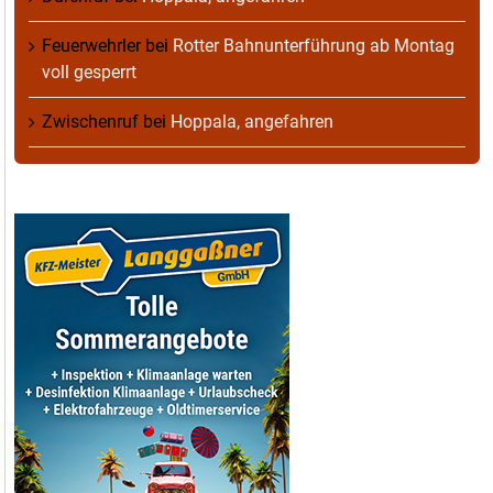
Feuerwehrler
bei
Rotter Bahnunterführung ab Montag
voll gesperrt
Zwischenruf
bei
Hoppala, angefahren