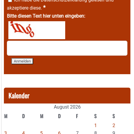
*
akzeptiere diese.
Bitte diesen Text hier unten eingeben:
Kalender
August 2026
M
D
M
D
F
S
S
1
2
3
4
5
6
7
8
9