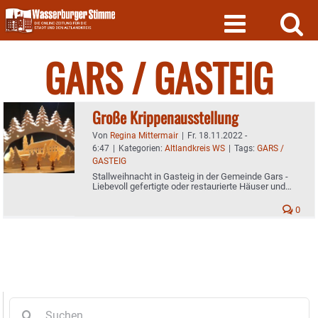
Skip
to
content
GARS / GASTEIG
Große Krippenausstellung
Von
Regina Mittermair
|
Fr. 18.11.2022 -
6:47
|
Kategorien:
Altlandkreis WS
|
Tags:
GARS /
GASTEIG
Stallweihnacht in Gasteig in der Gemeinde Gars -
Liebevoll gefertigte oder restaurierte Häuser und
Figuren
0
Suche