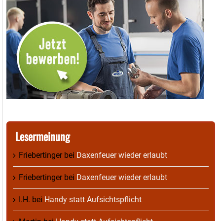
Lesermeinung
Friebertinger
bei
Daxenfeuer wieder erlaubt
Friebertinger
bei
Daxenfeuer wieder erlaubt
I.H.
bei
Handy statt Aufsichtspflicht