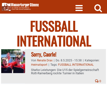
Skip
to
content
FUSSBALL
INTERNATIONAL
Sorry, Caorle!
Von
Renate Drax
|
Do. 8.5.2025 - 15:38
|
Kategorien:
Heimatsport
|
Tags:
FUSSBALL INTERNATIONAL
Starke Leistungen: Die U15 der Spielgemeinschaft
Rott-Ramerberg rockte Turnier in Italien
0