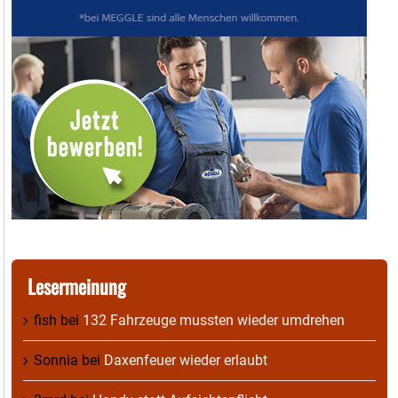
Lesermeinung
fish
bei
132 Fahrzeuge mussten wieder umdrehen
Sonnia
bei
Daxenfeuer wieder erlaubt