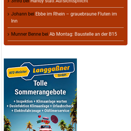
3mrd
bei
Handy statt Aufsichtspflicht
Johann
bei
Ebbe im Rhein – grauebraune Fluten im
Inn
Munner Benne
bei
Ab Montag: Baustelle an der B15