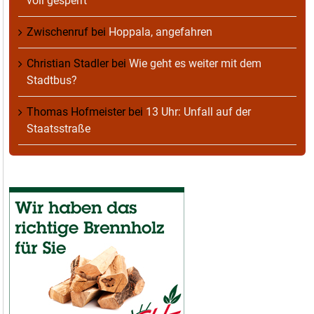
voll gesperrt
Zwischenruf
bei
Hoppala, angefahren
Christian Stadler
bei
Wie geht es weiter mit dem
Stadtbus?
Thomas Hofmeister
bei
13 Uhr: Unfall auf der
Staatsstraße