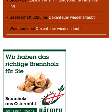
Blocky
bei
Ebbe im Rhein – grauebraune Fluten im
Inn
Gesellschaft 2026
bei
Daxenfeuer wieder erlaubt
Woidbauer
bei
Daxenfeuer wieder erlaubt