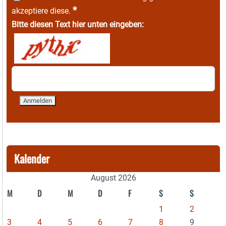
*
akzeptiere diese.
Bitte diesen Text hier unten eingeben:
Kalender
August 2026
M
D
M
D
F
S
S
1
2
3
4
5
6
7
8
9