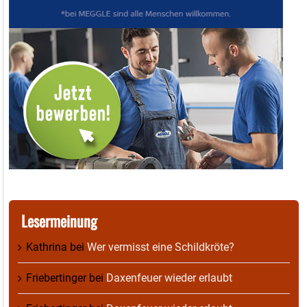
Lesermeinung
Kathrina
bei
Wer vermisst eine Schildkröte?
Friebertinger
bei
Daxenfeuer wieder erlaubt