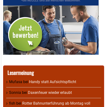
Lesermeinung
Mufasa
bei
Handy statt Aufsichtspflicht
Sonnia
bei
Daxenfeuer wieder erlaubt
fish
bei
Rotter Bahnunterführung ab Montag voll