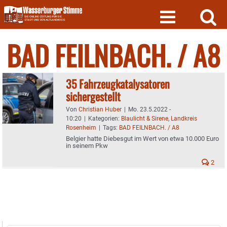
Skip
to
content
BAD FEILNBACH. / A8
35 Fahrzeugkatalysatoren
sichergestellt
Von
Christian Huber
|
Mo. 23.5.2022 -
10:20
|
Kategorien:
Blaulicht & Sirene
,
Landkreis
Rosenheim
|
Tags:
BAD FEILNBACH. / A8
Belgier hatte Diebesgut im Wert von etwa 10.000 Euro
in seinem Pkw
2