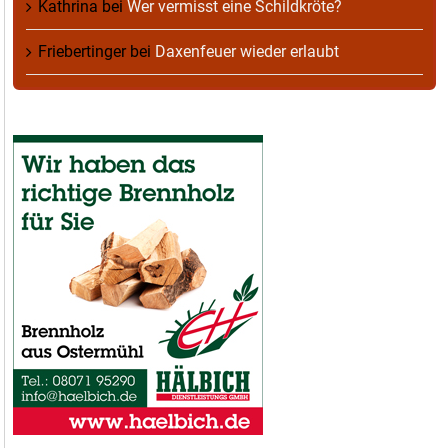
Kathrina
bei
Wer vermisst eine Schildkröte?
Friebertinger
bei
Daxenfeuer wieder erlaubt