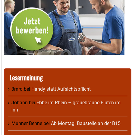
Lesermeinung
3mrd
bei
Handy statt Aufsichtspflicht
Johann
bei
Ebbe im Rhein – grauebraune Fluten im
Inn
Munner Benne
bei
Ab Montag: Baustelle an der B15