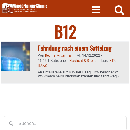
Skip
to
content
B12
Fahndung nach einem Sattelzug
Von
Regina Mittermair
|
Mi. 14.12.2022 -
16:19
|
Kategorien:
Blaulicht & Sirene
|
Tags:
B12
,
HAAG
An Unfallstelle auf B12 bei Haag: Lkw beschädigt
VW-Caddy beim Rückwärtsfahren und fährt weg -
Ersthelfer bleibt auf 5000-Euro-Schaden sitzen -
Hinweise gesucht
Suche
nach: