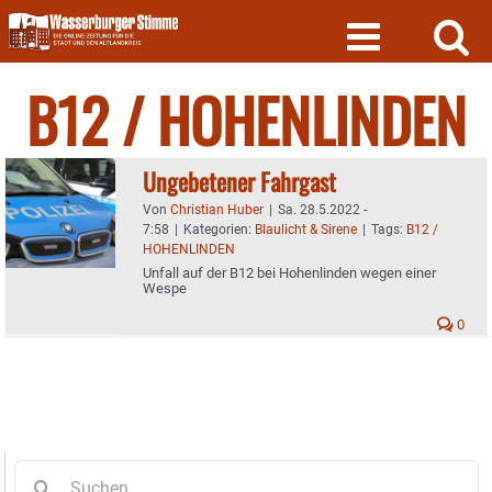
Skip
to
content
B12 / HOHENLINDEN
Ungebetener Fahrgast
Von
Christian Huber
|
Sa. 28.5.2022 -
7:58
|
Kategorien:
Blaulicht & Sirene
|
Tags:
B12 /
HOHENLINDEN
Unfall auf der B12 bei Hohenlinden wegen einer
Wespe
0
Suche