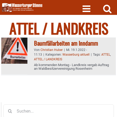
Skip
to
content
ATTEL / LANDKREIS
Baumfällarbeiten am Inndamm
Von
Christian Huber
|
Mi. 19.1.2022 -
11:13
|
Kategorien:
Wasserburg aktuell
|
Tags:
ATTEL
,
ATTEL / LANDKREIS
Ab kommenden Montag - Landkreis vergab Auftrag
an Waldbesitzervereinigung Rosenheim
Suche
nach: