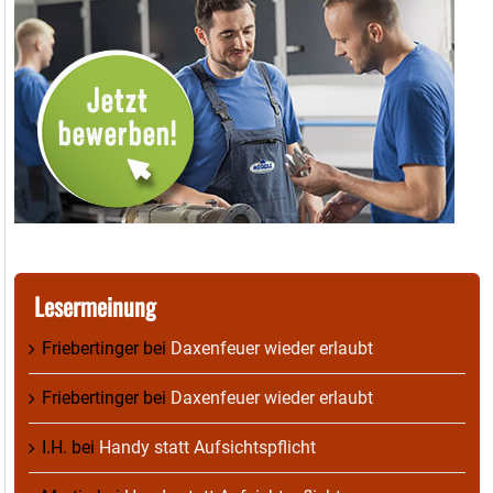
Lesermeinung
Friebertinger
bei
Daxenfeuer wieder erlaubt
Friebertinger
bei
Daxenfeuer wieder erlaubt
I.H.
bei
Handy statt Aufsichtspflicht