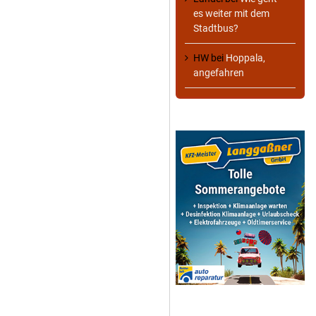
es weiter mit dem
Stadtbus?
HW
bei
Hoppala,
angefahren