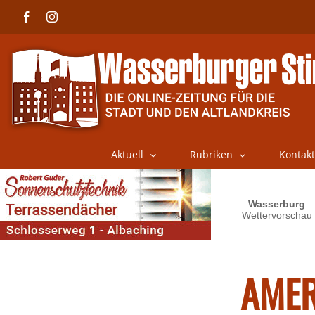
Skip
Facebook
Instagram
to
content
Aktuell
Rubriken
Kontakt
AMER