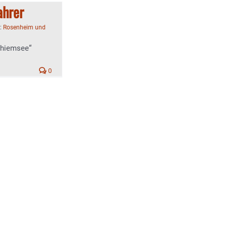
ahrer
n:
Rosenheim und
Chiemsee“
0