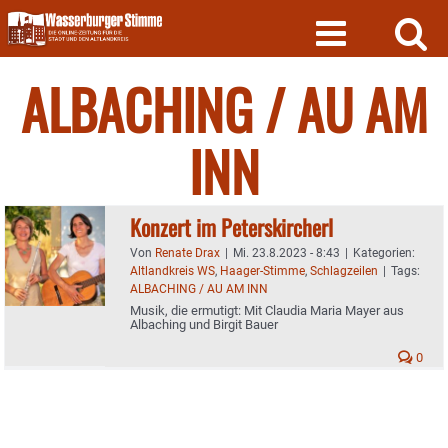
Skip
to
content
ALBACHING / AU AM
INN
Konzert im Peterskircherl
Von
Renate Drax
|
Mi. 23.8.2023 - 8:43
|
Kategorien:
Altlandkreis WS
,
Haager-Stimme
,
Schlagzeilen
|
Tags:
ALBACHING / AU AM INN
Musik, die ermutigt: Mit Claudia Maria Mayer aus
Albaching und Birgit Bauer
0