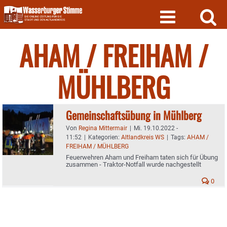
Skip
to
content
AHAM / FREIHAM /
MÜHLBERG
Gemeinschaftsübung in Mühlberg
Von
Regina Mittermair
|
Mi. 19.10.2022 -
11:52
|
Kategorien:
Altlandkreis WS
|
Tags:
AHAM /
FREIHAM / MÜHLBERG
Feuerwehren Aham und Freiham taten sich für Übung
zusammen - Traktor-Notfall wurde nachgestellt
0