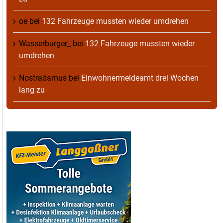
oe
bei
132 Fahrzeuge mussten wieder umdrehen
Wasserburger_
bei
132 Fahrzeuge mussten wieder
umdrehen
Nostradamus
bei
Einwohnermeldeamt drei Wochen
lang zu