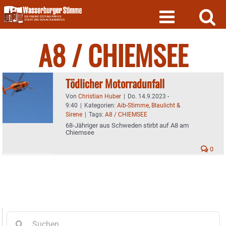
Skip
to
content
A8 / CHIEMSEE
Tödlicher Motorradunfall
Von
Christian Huber
|
Do. 14.9.2023 -
9:40
|
Kategorien:
Aib-Stimme
,
Blaulicht &
Sirene
|
Tags:
A8 / CHIEMSEE
68-Jähriger aus Schweden stirbt auf A8 am
Chiemsee
0
Suche