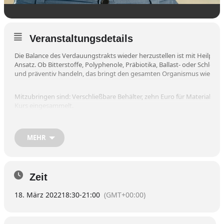
Veranstaltungsdetails
Die Balance des Verdauungstrakts wieder herzustellen ist mit Heilpflan
Ansatz. Ob Bitterstoffe, Polyphenole, Präbiotika, Ballast- oder Schleims
und präventiv handeln, das bringt den gesamten Organismus wieder i
Mitzubringen sind: Verschließbare Behälter, zehn Euro für Material- u
Kurs eingesammelt.
Kursgebühr: 17 Euro.
MEHR
Anmeldung unter Telefon 08071/4873 und auf
www.vhs-wasserburg.d
Zeit
18. März 2022
18:30
-
21:00
(GMT+00:00)